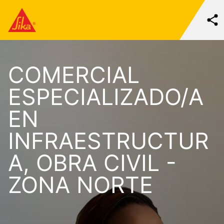
COMERCIAL
ESPECIALIZADO/A
EN
INFRAESTRUCTUR
A, OBRA CIVIL -
ZONA NORTE