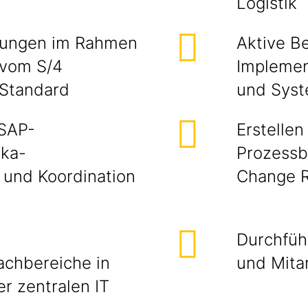
Logistik
sungen im Rahmen
Aktive B
 vom S/4
Implemen
 Standard
und Sys
 SAP-
Erstelle
ika-
Prozessb
 und Koordination
Change 
Durchfüh
achbereiche in
und Mitar
r zentralen IT