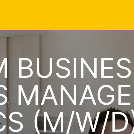
M BUSINES
S MANAGE
CS (M/W/D