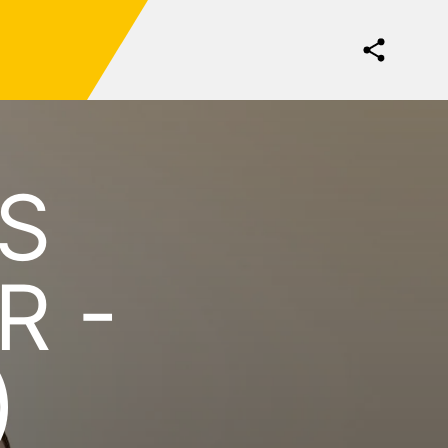
S
R -
)