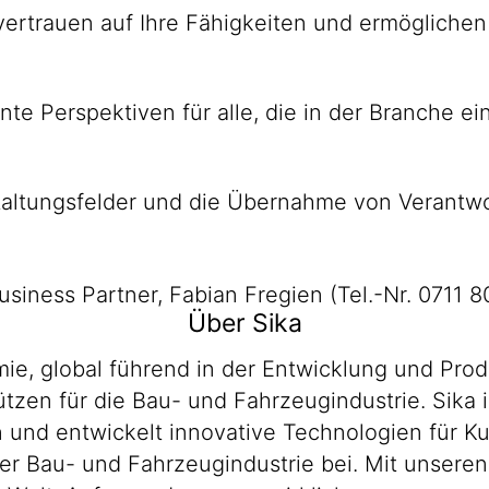
 ver­trauen auf Ihre Fähig­keiten und ermög­lich
sante Perspek­tiven für alle, die in der Branche
al­tungs­felder und die Über­nahme von Ver­ant­wo
usiness Partner, Fabian Fregien (Tel.-Nr. 0711 
Über Sika
emie, global führend in der Entwicklung und P
zen für die Bau- und Fahrzeugindustrie. Sika i
en und entwickelt innovative Technologien für 
er Bau- und Fahrzeugindustrie bei. Mit unsere