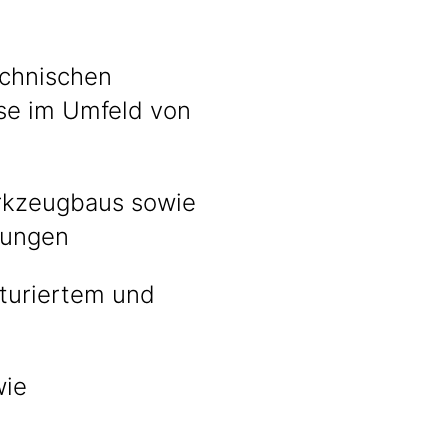
echnischen
se im Umfeld von
erkzeugbaus sowie
dungen
kturiertem und
wie