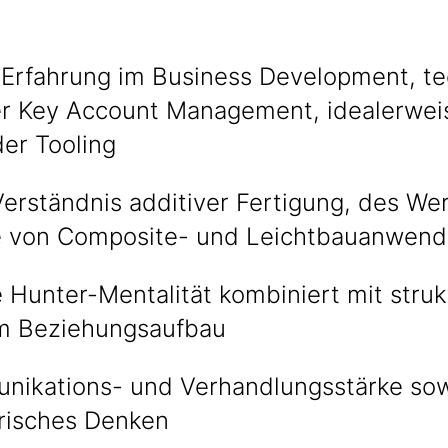
 Erfahrung im Business Development, t
er Key Account Management, idealerwei
er Tooling
Verständnis additiver Fertigung, des W
e von Composite- und Leichtbauanwen
 Hunter-Mentalität kombiniert mit stru
m Beziehungsaufbau
ikations- und Verhandlungsstärke so
risches Denken