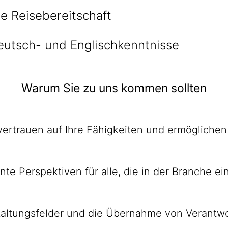
le Reisebereitschaft
eutsch- und Englischkenntnisse
Warum Sie zu uns kommen sollten
 ver­trauen auf Ihre Fähig­keiten und ermög­lich
sante Perspek­tiven für alle, die in der Branche
al­tungs­felder und die Über­nahme von Ver­ant­wo