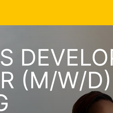
SS DEVEL
 (M/W/D)
G