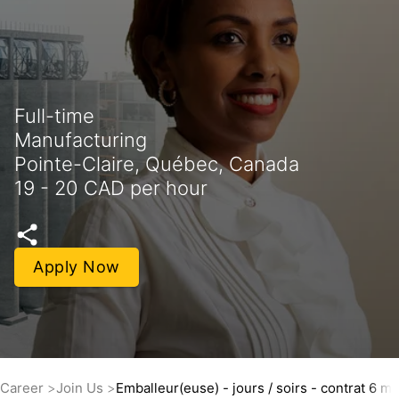
Full-time
Manufacturing
Pointe-Claire, Québec, Canada
19 - 20 CAD per hour
Apply Now
Career
Join Us
Emballeur(euse) - jours / soirs - contrat 6 mo