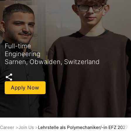
Full-time
Engineering
Sarnen, Obwalden, Switzerland
Apply Now
Career
Join Us
Lehrstelle als Polymechaniker/-in EFZ 2027