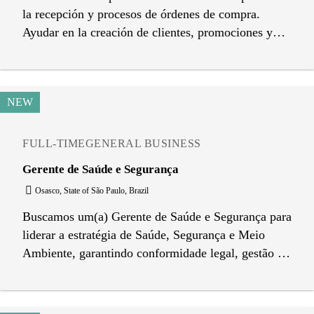
la recepción y procesos de órdenes de compra.
Ayudar en la creación de clientes, promociones y
muestras. Asistir en el seguimiento de reclamos.
Recepcionar y coordinar la entrega de
correspondencia y otros documentos. Otras
NEW
funciones relacionadas al área de ventas (back
office).
FULL-TIME
GENERAL BUSINESS
Gerente de Saúde e Segurança
Osasco, State of São Paulo, Brazil
Buscamos um(a) Gerente de Saúde e Segurança para
liderar a estratégia de Saúde, Segurança e Meio
Ambiente, garantindo conformidade legal, gestão de
riscos e fortalecimento da cultura de segurança em
todas as operações da companhia. A posição exige
perfil estratégico, liderança ativa e forte atuação em