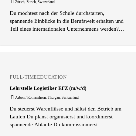
Zürich, Zurich, Switzerland
e requisitos legais.
Du möchtest nach der Schule durchstarten,
spannende Einblicke in die Berufswelt erhalten und
Teil eines internationalen Unternehmens werden?
Dann bist du bei uns genau richtig! Ob Hochhäuser,
Tunnel, Windparks oder moderne Industrieanlagen:
Überall auf der Welt sorgen die Produkte von Sika
dafür, dass Bauwerke und Fahrzeuge langlebiger,
sicherer und nachhaltiger werden. Hinter diesen
Projekten stehen nicht nur technische Profis,
FULL-TIME
EDUCATION
sondern auch engagierte Kaufleute, die im
Lehrstelle Logistiker EFZ (m/w/d)
Hintergrund die Fäden zusammenhalten. Für den
Arbon / Romanshorn, Thurgau, Switzerland
Lehrstart im August 2027 suchen wir motivierte und
neugierige Talente für die Ausbildung als Kauffrau /
Du steuerst Warenflüsse und hältst den Betrieb am
Kaufmann EFZ . Während deiner Lehre lernst du
Laufen Du planst organisierst und koordinierst
verschiedene Abteilungen kennen und erhältst
spannende Abläufe Du kommissionierst
spannende Einblicke in die vielfältige Welt eines
Bestellungen für Kunden zusammen Du bedienst