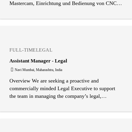
Mastercam, Einrichtung und Bedienung von CNC-
gesteuerten Fräsmaschinen Zusammenarbeit mit
Kunststofftechnologen-, Konstrukteuren- und
Automatiker-Lernenden Durchführung von
Instandhaltungsarbeiten an verschiedenen
Spritzgusswerkzeugen Planung, Abwicklung sowie
Auswertung von Projekten Fachgerechte
FULL-TIME
LEGAL
Verwendung des Messmittel sowie die Prüfung der
Assistant Manager - Legal
Produkte
Navi Mumbai, Maharashtra, India
Overview We are seeking a proactive and
commercially minded Legal Executive to support
the team in managing the company’s legal,
compliance and corporate governance matters in
India. The role requires experience across
commercial contracting, litigation management,
corporate secretarial matters, regulatory compliance