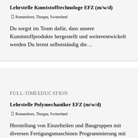
Lehrstelle Kunststofftechnologe EFZ (m/w/d)
Romanshorn, Thurgau, Switzerland
Du sorgst im Team dafür, dass unsere
Kunststoffprodukte hergestellt und weiterentwickelt
werden Du lernst selbstständig die
Produktionsanlagen einzurichten und zu bedienen
Du überprüfst die hergestellten Produkte auf ihre
Qualität Du lernst die Pflege und Wartung von
technischen Anlagen Interessante Projekte im Team
begleiten und bearbeiten, z.Bsp. Neuwerkzeuge &
Teileänderungen, Materialversuche
FULL-TIME
EDUCATION
Lehrstelle Polymechaniker EFZ (m/w/d)
Romanshorn, Thurgau, Switzerland
Herstellung von Einzelteilen und Baugruppen mit
diversen Fertigungsmaschinen Programmierung mit